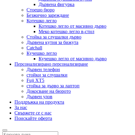
Дървена фигурка
Стоещо бюро
Безжично зареждане
Котешко легло
Котешко легло от масивно дърво
Меко котешко легло в-стил
Стойка за слушалки дърво
Дървена кутия за бижута
Catchall
Кучешко легло
Кучешко легло от масивно дърво
Персонализирано персонализиране
Дървен телефон
стойки за слушалки
Fuji XT5
стойка за дърво за лаптоп
Докосване на бюрото
Дървен улов
Поддръжка на продукта
За нас
Свържете се с нас
Поискайте оферта