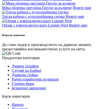
Мека облачна светлина-Гнездо за къдрене
Вижте още
Топла кабина с куполообразна гледка
Вижте още
Облак с извита-модел-като Lounge Nest
Вижте още
Изпрати запитване
Да стане лидер в производството на дървени занаяти,
предоставяйки висококачествени услуги на света.
Продуктова категория
Дървен телефон
Случай на Earbud
Дървена стойка
Ръчно изработени подаръци
Стоещо бюро
Безжично зареждане
Бърза навигация
Начало
Продукти