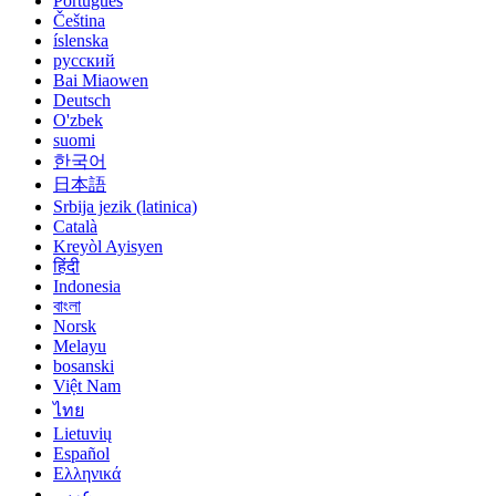
Português
Čeština
íslenska
русский
Bai Miaowen
Deutsch
O'zbek
suomi
한국어
日本語
Srbija jezik (latinica)
Català
Kreyòl Ayisyen
हिंदी
Indonesia
বাংলা
Norsk
Melayu
bosanski
Việt Nam
ไทย
Lietuvių
Español
Ελληνικά
عربي