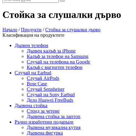
Стойка за слушалки дърво
Начало
/
Продукти
/
Стойка за слушалки дърво
Класификация на продуктите
Дървен телефон
Дървен калъф за iPhone
Калъф за телефон на Samsung
Случай на телефона на Google
Калъф с магнитен телефон
Случай на Earbud
Случай AirPods
Bose Case
Случай Sennheiser
Случай на Sony Earbud
Дело Huawei FreeBuds
Дървена стойка
Стенд за четене
Дървена стойка за лаптоп
Ръчно изработени подаръци
Дървена музикална кутия
Дървена фигурка