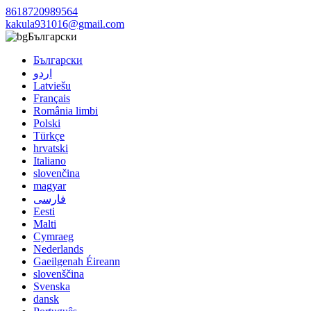
8618720989564
kakula931016@gmail.com
Български
Български
اردو
Latviešu
Français
România limbi
Polski
Türkçe
hrvatski
Italiano
slovenčina
magyar
فارسی
Eesti
Malti
Cymraeg
Nederlands
Gaeilgenah Éireann
slovenščina
Svenska
dansk