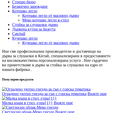
Стоещо бюро
Безжично зареждане
Котешко легло
Котешко легло от масивно дърво
Меко котешко легло в-стил
Стойка за слушалки дърво
Дървена кутия за бижута
Catchall
Кучешко легло
Кучешко легло от масивно дърво
Ние сме професионални производители и доставчици на
дърва за слушалки в Китай, специализирани в предоставянето
на висококачествена персонализирана услуга . Ние сърдечно
ви приветстваме в дърва за стойка за слушалки на едро от
нашата фабрика .
Популярни продукти
Оградено уютно гнездо-за сън с горска тематика
Вижте още
Малка къща в стил -гора{1}}
Вижте още
Светлосин облак-Меко гнездо
Вижте още