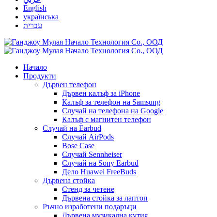
English
українська
עברית
Начало
Продукти
Дървен телефон
Дървен калъф за iPhone
Калъф за телефон на Samsung
Случай на телефона на Google
Калъф с магнитен телефон
Случай на Earbud
Случай AirPods
Bose Case
Случай Sennheiser
Случай на Sony Earbud
Дело Huawei FreeBuds
Дървена стойка
Стенд за четене
Дървена стойка за лаптоп
Ръчно изработени подаръци
Дървена музикална кутия